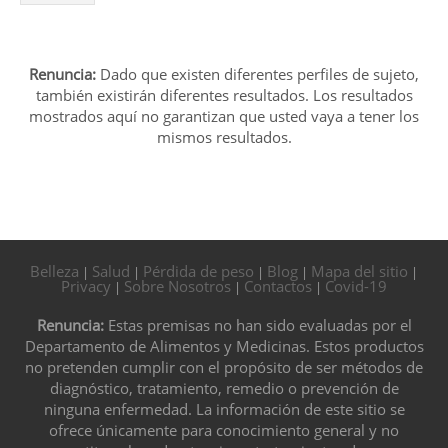
Renuncia:
Dado que existen diferentes perfiles de sujeto,
también existirán diferentes resultados. Los resultados
mostrados aquí no garantizan que usted vaya a tener los
mismos resultados.
Belleza
Salud
Pérdida de peso
Blog
Mapa del sitio
|
|
|
|
|
Privacy
Sobre Nosotros
Contactos
Covid-19
|
|
|
Renuncia:
Estas premisas no han sido evaluadas por el
Departamento de Alimentos y Medicinas. Estos productos
no pretenden cumplir con el propósito de ser métodos de
diagnóstico, tratamiento, remedio o prevención de
ninguna enfermedad. La información de este sitio se
ofrece únicamente para conocimiento general y no