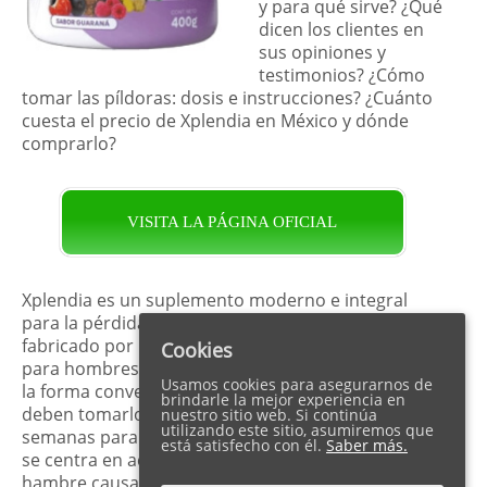
y para qué sirve? ¿Qué
dicen los clientes en
sus opiniones y
testimonios? ¿Cómo
tomar las píldoras: dosis e instrucciones? ¿Cuánto
cuesta el precio de Xplendia en México y dónde
comprarlo?
VISITA LA PÁGINA OFICIAL
Xplendia es un suplemento moderno e integral
para la pérdida de peso. Este complejo es
fabricado por la compañía ADOS y está diseñado
Cookies
para hombres y mujeres. También se produce en
Usamos cookies para asegurarnos de
la forma conveniente de píldoras. Los clientes
brindarle la mejor experiencia en
deben tomarlos diariamente durante unas pocas
nuestro sitio web. Si continúa
utilizando este sitio, asumiremos que
semanas para lograr resultados visibles. Xplendia
está satisfecho con él.
Saber más.
se centra en acelerar el metabolismo y reducir el
hambre causada por el estrés. Después de