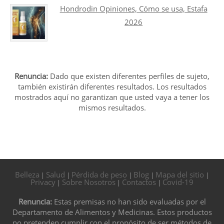
Hondrodin Opiniones, Cómo se usa, Estafa
2026
Renuncia:
Dado que existen diferentes perfiles de sujeto,
también existirán diferentes resultados. Los resultados
mostrados aquí no garantizan que usted vaya a tener los
mismos resultados.
Belleza
Salud
Pérdida de peso
Blog
Mapa del sitio
|
|
|
|
|
Privacy
Sobre Nosotros
Contactos
Covid-19
|
|
|
Renuncia:
Estas premisas no han sido evaluadas por el
Departamento de Alimentos y Medicinas. Estos productos
no pretenden cumplir con el propósito de ser métodos de