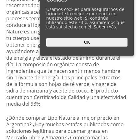
recomendándolo a sus pacientes. Las cápsulas
Usamos cookies para asegurarnos de
orgánicas aceleran el metabolismo y mejoran los
brindarle la mejor experiencia en
procesos termogénicos. Su ingesta regular
nuestro sitio web. Si continúa
utilizando este sitio, asumiremos que
conduce al logro de la lipólisis y la cetosis. Lipo
está satisfecho con él.
Saber más.
Nature es un gran remedio orgánico que hace que
tu cuerpo use las grasas almacenadas para
OK
obtener energía, adelgazando la cintura y
ayudándote a perder peso. No solo esto, sino que
da energía y eleva el estado de ánimo durante el
día. La composición orgánica consta de
ingredientes que te hacen sentir menos hambre
sin privarte de energía. Los principales extractos
de la fórmula son hojas de té verde, vinagre de
sidra de manzana y aceite de coco.. El producto
cuenta con Certificado de Calidad y una efectividad
media del 93%.
¿Dónde comprar Lipo Nature al mejor precio en
Argentina? ¿Hay muchas estafas publicadas como
soluciones legítimas para quemar grasa en
Mercado Libre y Amazon? ¿Cómo tomar las