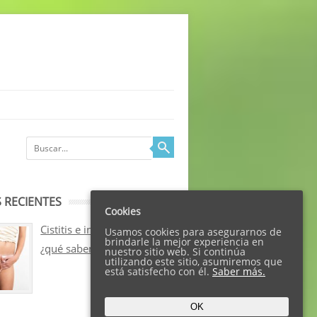
 RECIENTES
Cookies
Cistitis e incontinencia:
Usamos cookies para asegurarnos de
brindarle la mejor experiencia en
¿qué sabemos sobre ellos?
nuestro sitio web. Si continúa
utilizando este sitio, asumiremos que
está satisfecho con él.
Saber más.
OK