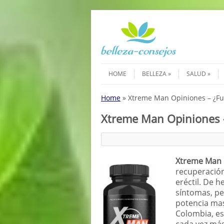
Saltar al contenido
Menú
HOME
BELLEZA
SALUD
Home
»
Xtreme Man Opiniones – ¿Fu
Xtreme Man Opiniones 
Xtreme Man
recuperación
eréctil. De h
síntomas, pe
potencia mas
Colombia, es
cada vez más