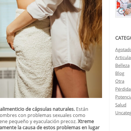
CATEG
Agotad
Articul
Belleza
Blog
Otra
Pérdida
Potenci
Salud
limenticio de cápsulas naturales.
Están
Uncateg
hombres con problemas sexuales como
pene pequeño y eyaculación precoz.
Xtreme
amente la causa de estos problemas en lugar