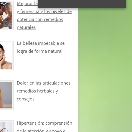
Mejorar la libido masculina
y femenina y los niveles de
potencia con remedios
naturales
La belleza impecable se
logra de forma natural
Dolor en las articulaciones:
remedios herbales y
consejos
Hipertensión: comprensión
de la afección y apoyo a