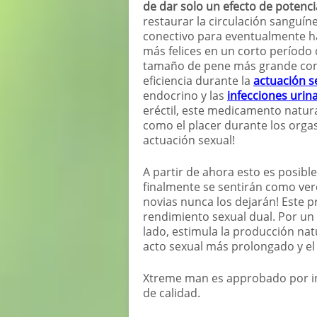
de dar solo un efecto de potenc
restaurar la circulación sanguí
conectivo para eventualmente h
más felices en un corto período
tamaño de pene más grande con
eficiencia durante la
actuación s
endocrino y las
infecciones urin
eréctil, este medicamento natur
como el placer durante los orga
actuación sexual!
A partir de ahora esto es posibl
finalmente se sentirán como ver
novias nunca los dejarán! Este 
rendimiento sexual dual. Por un 
lado, estimula la producción nat
acto sexual más prolongado y e
Xtreme man es approbado por in
de calidad.