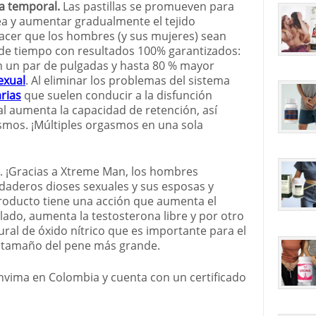
ia temporal.
Las pastillas se promueven para
nea y aumentar gradualmente el tejido
acer que los hombres (y sus mujeres) sean
 de tiempo con resultados 100% garantizados:
 un par de pulgadas y hasta 80 % mayor
exual
. Al eliminar los problemas del sistema
arias
que suelen conducir a la disfunción
al aumenta la capacidad de retención, así
smos. ¡Múltiples orgasmos en una sola
e. ¡Gracias a Xtreme Man, los hombres
daderos dioses sexuales y sus esposas y
producto tiene una acción que aumenta el
lado, aumenta la testosterona libre y por otro
ural de óxido nítrico que es importante para el
l tamaño del pene más grande.
vima en Colombia y cuenta con un certificado