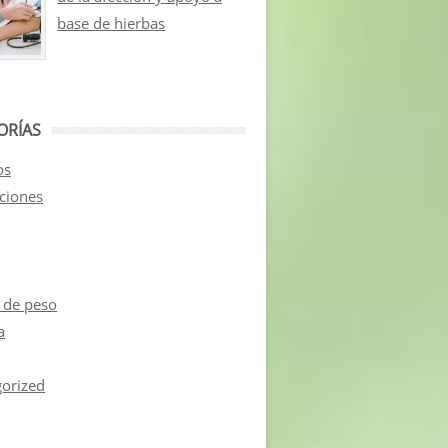
base de hierbas
ORÍAS
os
aciones
 de peso
a
orized