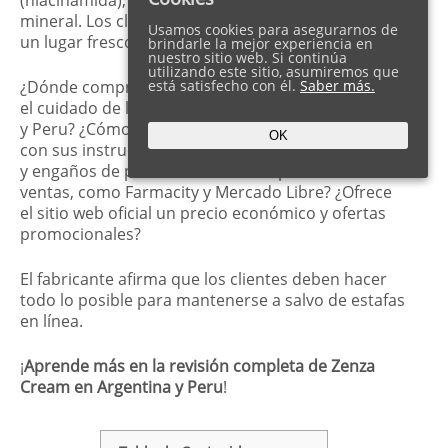
mineral. Los clientes deben recordar guardarlo en
Usamos cookies para asegurarnos de
un lugar fresco y seco, lejos de la luz solar directa.
brindarle la mejor experiencia en
nuestro sitio web. Si continúa
utilizando este sitio, asumiremos que
¿Dónde comprar Zenza Cream solución activa para
está satisfecho con él.
Saber más.
el cuidado de la piel a un buen precio in Argentina
y Peru? ¿Cómo usar y aplicar la crema, de acuerdo
OK
con sus instrucciones de uso? ¿Hay muchas estafas
y engaños de productos falsos en portales de
ventas, como Farmacity y Mercado Libre? ¿Ofrece
el sitio web oficial un precio económico y ofertas
promocionales?
El fabricante afirma que los clientes deben hacer
todo lo posible para mantenerse a salvo de estafas
en línea.
¡
Aprende más en la revisión completa de Zenza
Cream en Argentina y Peru
!