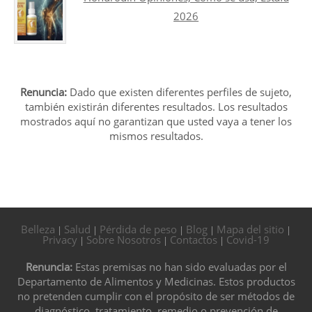
2026
Renuncia:
Dado que existen diferentes perfiles de sujeto,
también existirán diferentes resultados. Los resultados
mostrados aquí no garantizan que usted vaya a tener los
mismos resultados.
Belleza
Salud
Pérdida de peso
Blog
Mapa del sitio
|
|
|
|
|
Privacy
Sobre Nosotros
Contactos
Covid-19
|
|
|
Renuncia:
Estas premisas no han sido evaluadas por el
Departamento de Alimentos y Medicinas. Estos productos
no pretenden cumplir con el propósito de ser métodos de
diagnóstico, tratamiento, remedio o prevención de