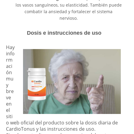
los vasos sanguíneos, su elasticidad. También puede
combatir la ansiedad y fortalecer el sistema
nervioso.
Dosis e instrucciones de uso
Hay
info
rm
aci
ón
mu
y
bre
ve
en
el
siti
o web oficial del producto sobre la dosis diaria de
CardioTonus y las instrucciones de uso.