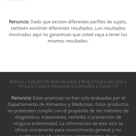
Renuncia:
Dado que existen diferentes perfiles de sujeto,
también existirán diferentes resultados. Los resultados
mostrados aquí no garantizan que usted vaya a tener los
mismos resultados.
Belleza
Salud
Pérdida de peso
Blog
Mapa del sitio
|
|
|
|
|
Privacy
Sobre Nosotros
Contactos
Covid-19
|
|
|
Renuncia:
Estas premisas no han sido evaluadas por el
Departamento de Alimentos y Medicinas. Estos productos
no pretenden cumplir con el propósito de ser métodos de
diagnóstico, tratamiento, remedio o prevención de
ninguna enfermedad. La información de este sitio se
ofrece únicamente para conocimiento general y no
sustituye las advertencias o tratamientos de un