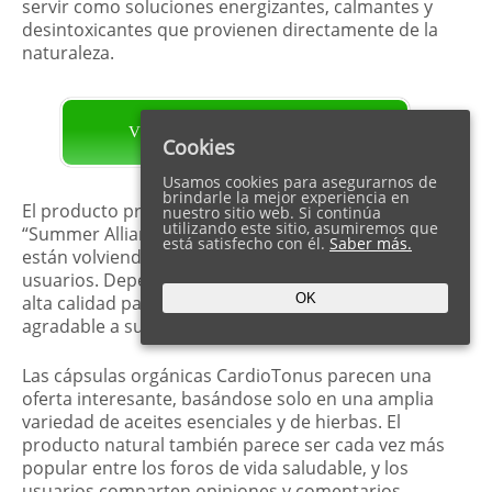
servir como soluciones energizantes, calmantes y
desintoxicantes que provienen directamente de la
naturaleza.
VISITA LA PÁGINA OFICIAL
Cookies
Usamos cookies para asegurarnos de
brindarle la mejor experiencia en
El producto proviene del nuevo fabricante
nuestro sitio web. Si continúa
utilizando este sitio, asumiremos que
“Summer Alliance”, cuyos productos recientes se
está satisfecho con él.
Saber más.
están volviendo cada vez más populares entre los
usuarios. Dependen de ingredientes naturales de
OK
alta calidad para garantizar una experiencia
agradable a sus usuarios.
Las cápsulas orgánicas CardioTonus parecen una
oferta interesante, basándose solo en una amplia
variedad de aceites esenciales y de hierbas. El
producto natural también parece ser cada vez más
popular entre los foros de vida saludable, y los
usuarios comparten opiniones y comentarios