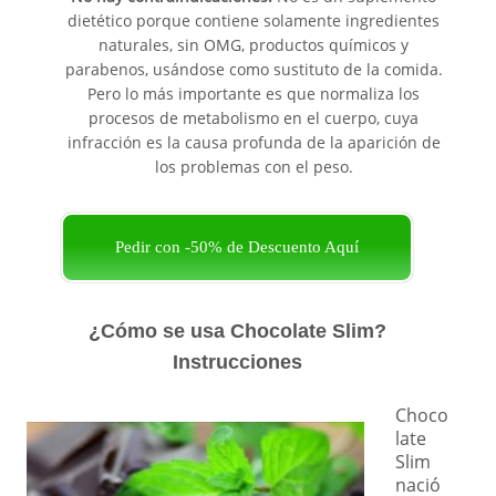
dietético porque contiene solamente ingredientes
naturales, sin OMG, productos químicos y
parabenos, usándose como sustituto de la comida.
Pero lo más importante es que normaliza los
procesos de metabolismo en el cuerpo, cuya
infracción es la causa profunda de la aparición de
los problemas con el peso.
Pedir con -50% de Descuento Aquí
¿Cómo se usa Chocolate Slim?
Instrucciones
Choco
late
Slim
nació