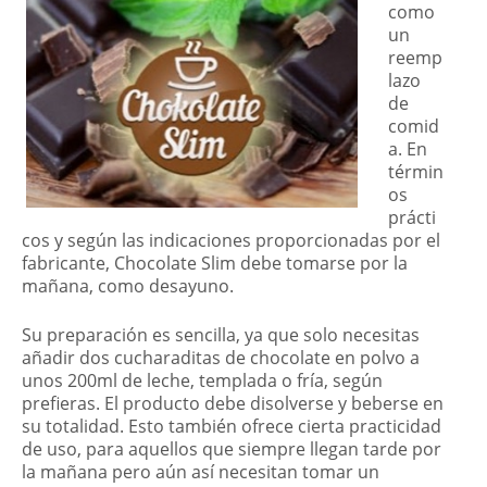
como
un
reemp
lazo
de
comid
a. En
términ
os
prácti
cos y según las indicaciones proporcionadas por el
fabricante, Chocolate Slim debe tomarse por la
mañana, como desayuno.
Su preparación es sencilla, ya que solo necesitas
añadir dos cucharaditas de chocolate en polvo a
unos 200ml de leche, templada o fría, según
prefieras. El producto debe disolverse y beberse en
su totalidad. Esto también ofrece cierta practicidad
de uso, para aquellos que siempre llegan tarde por
la mañana pero aún así necesitan tomar un