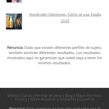
Hondrodin Opiniones, Cómo se usa, Estafa
2026
Renuncia:
Dado que existen diferentes perfiles de sujeto,
también existirán diferentes resultados. Los resultados
mostrados aquí no garantizan que usted vaya a tener los
mismos resultados.
Belleza
Salud
Pérdida de peso
Blog
Mapa del sitio
|
|
|
|
|
Privacy
Sobre Nosotros
Contactos
Covid-19
|
|
|
Renuncia:
Estas premisas no han sido evaluadas por el