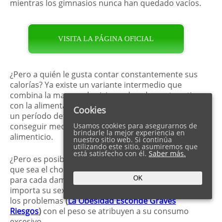
mientras los gimnasios nunca han quedado vacíos.
VISITA LA PÁGINA OFICIAL
¿Pero a quién le gusta contar constantemente sus
calorías? Ya existe un variante intermedio que
combina la manera de vivir moderadamente activa
con la alimentación saludable sin privaciones para
Cookies
un período determinado de tiempo. Lo pueden
conseguir mediante la toma de un suplemento
Usamos cookies para asegurarnos de
brindarle la mejor experiencia en
alimenticio.
nuestro sitio web. Si continúa
utilizando este sitio, asumiremos que
está satisfecho con él.
Saber más.
¿Pero es posible que este suplemento alimenticio
que sea el chocolate? Él se una tentación no sólo
para cada dama, sino para cada persona, no
OK
importa su sexo y la edad. Y muy frecuentemente
los problemas
(
La Obesidad Esconde Graves
Riesgos
)
con el peso se atribuyen a su consumo
excesivo.