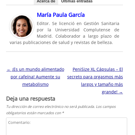
Acerca de
Últimas entradas
María Paula García
Editor. Se licenció en Gestión Sanitaria
por la Universidad Complutense de
Madrid. Colaborador a largo plazo de
varias publicaciones de salud y revistas de belleza.
Navegación de entradas
←
¡Es un mundo alimentado
PeniSize XL Cápsulas – El
por cafeína! Aumente su
secreto para orgasmos más
metabolismo
largos y tamaño más
grande!
→
Deja una respuesta
Tu dirección de correo electrónico no será publicada.
Los campos
obligatorios están marcados con
*