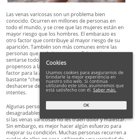
Las venas varicosas son un problema bien
conocido. Ocurren en millones de personas en
todo el mundo, y se cree que las mujeres están en
mayor riesgo que los hombres. El embarazo es
otro factor que contribuye al mayor riesgo de su
aparición. También son más comunes entre las
personas que trabajan en una oficina y tienen que
sentarse todo el día. Esto, a su vez, los hace más
Cookies
propensos a la
obesidad
, que es de nuevo un
factor para la aparición de las venas varicosas. Son
Usamos cookies para asegurarnos de
brindarle la mejor experiencia en
bastante “cheeky” y a menudo puede ser difícil
nuestro sitio web. Si continúa
deshacerse de ellos, no importa lo duro que lo
utilizando este sitio, asumiremos que
está satisfecho con él.
Saber más.
intentes.
Algunas personas simplemente los encuentran
OK
desagradables en apariencia, pero este es el caso
si las venas varicosas no les traen dolor y malestar.
Sin embargo, es mejor hacer algún esfuerzo para
mejorar su condición. Muchas personas recurren a
cuidar de ellos en casa, utilizando una variedad de