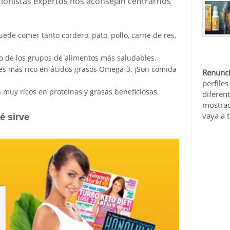
icionistas expertos nos aconsejan centrarnos
ede comer tanto cordero, pato, pollo, carne de res,
o de los grupos de alimentos más saludables.
es más rico en ácidos grasos Omega-3. ¡Son comida
Renunci
perfiles
 muy ricos en proteínas y grasas beneficiosas.
diferen
mostrad
vaya a 
é sirve