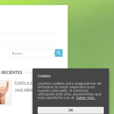
 RECIENTES
Cookies
Cistitis e incontinencia:
Usamos cookies para asegurarnos de
brindarle la mejor experiencia en
¿qué sabemos sobre ellos?
nuestro sitio web. Si continúa
utilizando este sitio, asumiremos que
está satisfecho con él.
Saber más.
OK