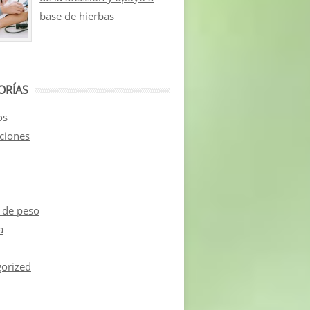
base de hierbas
ORÍAS
os
aciones
 de peso
a
orized