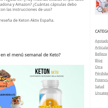
cadona y Amazon? ¿Cuántas cápsulas debo
on las instrucciones de uso?
 reseña de Keton Aktiv España.
CATEG
Agotad
Articul
Belleza
 en el menú semanal de Keto?
Blog
Otra
Pérdida
Potenci
Salud
Uncateg