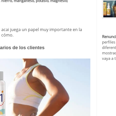
, hierro, manganeso, potasio, magnesio;
e acai juega un papel muy importante en la
r cómo.
Renunci
perfiles
diferen
rios de los clientes
mostrad
vaya a 