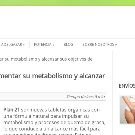
ADELGAZAR
POTENCIA
BLOG
SOBRE NOSOTROS
r su metabolismo y alcanzar sus objetivos de
Buscar
mentar su metabolismo y alcanzar
!
ENVÍOS
Tiempo de leer:
5
min
Plan 21
son nuevas tabletas orgánicas con
una fórmula natural para impulsar su
metabolismo y procesos de quema de grasa,
lo que conduce a un alcance más fácil para
sus objetivos de fitness y peso. Esto se