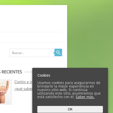
 RECIENTES
Cookies
Cistitis e incontinencia:
Usamos cookies para asegurarnos de
brindarle la mejor experiencia en
¿qué sabemos sobre ellos?
nuestro sitio web. Si continúa
utilizando este sitio, asumiremos que
está satisfecho con él.
Saber más.
OK