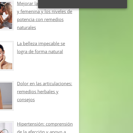
Mejorar la libido masculina
y femenina y los niveles de
potencia con remedios
naturales
La belleza impecable se
logra de forma natural
Dolor en las articulaciones:
remedios herbales y
consejos
Hipertensión: comprensión
de la afección y apoyo a