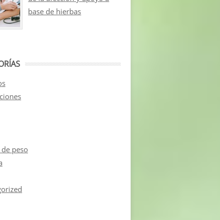
base de hierbas
ORÍAS
os
aciones
 de peso
a
orized