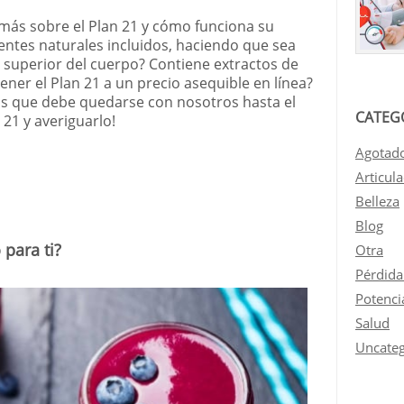
 más sobre el Plan 21 y cómo funciona su
entes naturales incluidos, haciendo que sea
a superior del cuerpo? Contiene extractos de
tener el Plan 21 a un precio asequible en línea?
os que debe quedarse con nosotros hasta el
CATEG
 21 y averiguarlo!
Agotad
Articul
Belleza
Blog
 para ti?
Otra
Pérdida
Potenci
Salud
Uncateg