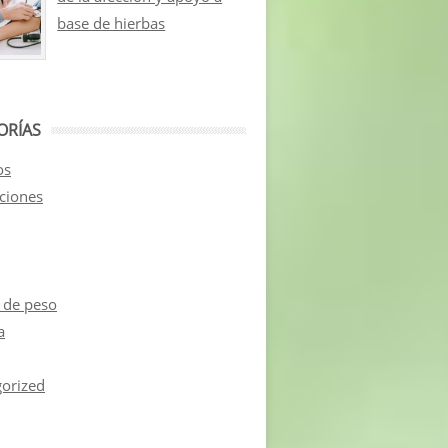
base de hierbas
ORÍAS
os
aciones
 de peso
a
orized