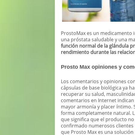
ProstoMax es un medicamento in
una próstata saludable y una ma
función normal de la glándula pr
rendimiento durante las relacio
Prosto Max opiniones y come
Los comentarios y opiniones co
cápsulas de base biológica ya h
recuperar su salud, masculinida
comentarios en Internet indican
mayor armonía y placer íntimo. S
forma completamente natural. Lo
que significa que el producto no
confirmado numerosos clientes 
que Prosto Max es una solución a