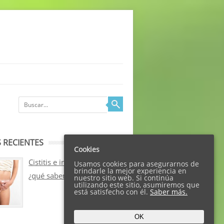
 RECIENTES
Cookies
Cistitis e incontinencia:
Usamos cookies para asegurarnos de
brindarle la mejor experiencia en
¿qué sabemos sobre ellos?
nuestro sitio web. Si continúa
utilizando este sitio, asumiremos que
está satisfecho con él.
Saber más.
OK