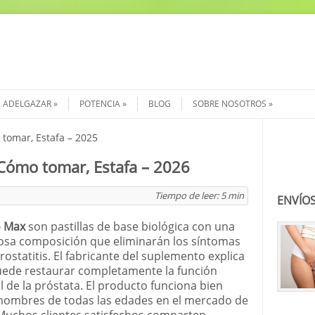
ADELGAZAR
POTENCIA
BLOG
SOBRE NOSOTROS
tomar, Estafa – 2025
Buscar
Cómo tomar, Estafa – 2026
Tiempo de leer:
5
min
ENVÍOS
o Max
son pastillas de base biológica con una
sa composición que eliminarán los síntomas
prostatitis. El fabricante del suplemento explica
ede restaurar completamente la función
 de la próstata. El producto funciona bien
hombres de todas las edades en el mercado de
Muchos clientes satisfechos comparten