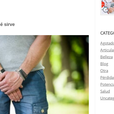
é sirve
CATEG
Agotad
Articul
Belleza
Blog
Otra
Pérdida
Potenci
Salud
Uncateg