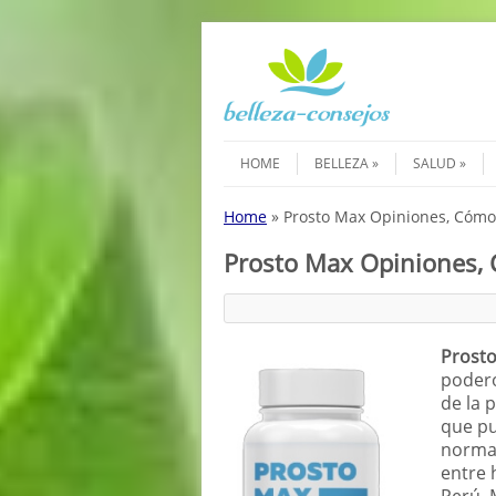
Saltar al contenido
Menú
HOME
BELLEZA
SALUD
Home
»
Prosto Max Opiniones, Cómo 
Prosto Max Opiniones, 
Prost
podero
de la 
que pu
normal
entre 
Perú. 