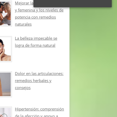
Mejorar la libido masculina
y femenina y los niveles de
potencia con remedios
naturales
La belleza impecable se
logra de forma natural
Dolor en las articulaciones:
remedios herbales y
consejos
Hipertensión: comprensión
de la afección y apoyo a