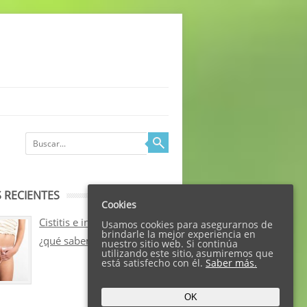
 RECIENTES
Cookies
Cistitis e incontinencia:
Usamos cookies para asegurarnos de
brindarle la mejor experiencia en
¿qué sabemos sobre ellos?
nuestro sitio web. Si continúa
utilizando este sitio, asumiremos que
está satisfecho con él.
Saber más.
OK