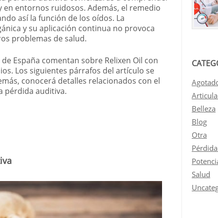
a y en entornos ruidosos. Además, el remedio
ndo así la función de los oídos. La
gánica y su aplicación continua no provoca
ros problemas de salud.
 de España comentan sobre Relixen Oil con
CATEG
os. Los siguientes párrafos del artículo se
más, conocerá detalles relacionados con el
Agotad
a pérdida auditiva.
Articul
Belleza
Blog
Otra
Pérdida
iva
Potenci
Salud
Uncateg