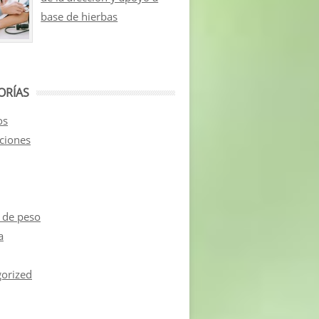
base de hierbas
ORÍAS
os
aciones
 de peso
a
orized