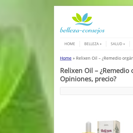
Saltar al contenido
Menú
HOME
BELLEZA
SALUD
Home
»
Relixen Oil – ¿Remedio orgán
Relixen Oil – ¿Remedio 
Opiniones, precio?