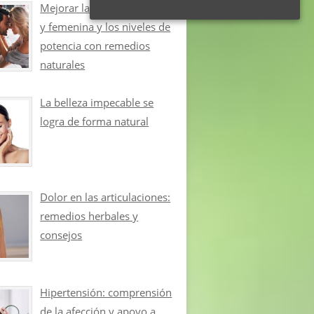
Mejorar la libido masculina
y femenina y los niveles de
potencia con remedios
naturales
La belleza impecable se
logra de forma natural
Dolor en las articulaciones:
remedios herbales y
consejos
Hipertensión: comprensión
de la afección y apoyo a