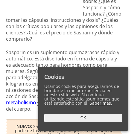
sobre: ¿Qué es
Sasparin y cómo
funciona? ¿Cómo
tomar las cápsulas: instrucciones y dosis? ¿Cuáles
son las críticas populares y las opiniones de los
clientes? ¿Cuál es el precio de Sasparin y dónde
comprarlo?
Sasparin es un suplemento quemagrasas rápido y
automático. Está diseñado en forma de cápsula y
es adecuado tanto para hombres como para
mujeres. Según los datos oficiales, esta solución
Cookies
para adelgazar te ayudará a perder hasta 10
kilogramos en 2 semanas sin necesidad de dietas
Usamos cookies para asegurarnos de
ni sesiones de entrenamiento agotadoras. La
brindarle la mejor experiencia en
nuestro sitio web. Si continúa
acción de Sasparin está dirigida a estimular el
utilizando este sitio, asumiremos que
metabolismo
y eliminar la capa de grasa visceral
está satisfecho con él.
Saber más.
del cuerpo.
OK
NUEVO:
Sasparin no recibió buenas críticas por
parte de los usuarios, por lo que se ha dejado de