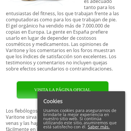
es adecuado
tanto para los
entusiastas del fitness, los que trabajan frente a las
computadoras como para los que trabajan de pie.
El gel orgánico ha vendido más de 7.000.000 de
copias en Europa. La gente en España prefiere
usarlo en lugar de depender de costosos
cosméticos y medicamentos. Las opiniones de
Varitone y los comentarios en los foros muestran
que los índices de satisfacción son excelentes. Los
testimonios y comentarios no incluyen quejas
sobre efectos secundarios o contraindicaciones.
VISITA LA PÁGINA OFICIAL
Cookies
Los flebólogos también están interesados ​​en que
Usamos cookies para asegurarnos de
brindarle la mejor experiencia en
Varitone sirva para fortalecer las paredes de las
nuestro sitio web. Si continúa
venas y las haga más elásticas. El gel penetra
utilizando este sitio, asumiremos que
está satisfecho con él.
Saber más.
fácilmente en las capas superiores de la piel,