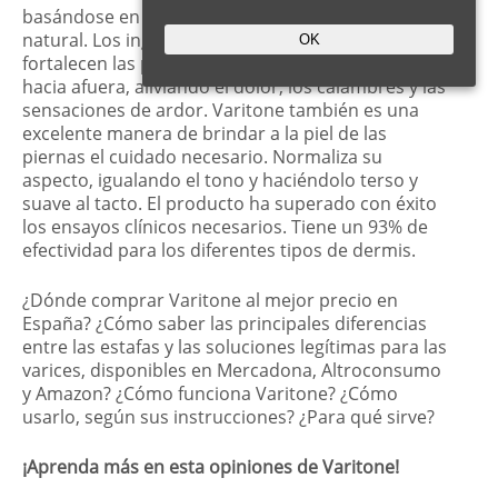
basándose en una composición completamente
natural. Los ingredientes orgánicos que contiene
OK
fortalecen las paredes de las venas desde adentro
hacia afuera, aliviando el dolor, los calambres y las
sensaciones de ardor. Varitone también es una
excelente manera de brindar a la piel de las
piernas el cuidado necesario. Normaliza su
aspecto, igualando el tono y haciéndolo terso y
suave al tacto. El producto ha superado con éxito
los ensayos clínicos necesarios. Tiene un 93% de
efectividad para los diferentes tipos de dermis.
¿Dónde comprar Varitone al mejor precio en
España? ¿Cómo saber las principales diferencias
entre las estafas y las soluciones legítimas para las
varices, disponibles en Mercadona, Altroconsumo
y Amazon? ¿Cómo funciona Varitone? ¿Cómo
usarlo, según sus instrucciones? ¿Para qué sirve?
¡Aprenda más en esta opiniones de Varitone!