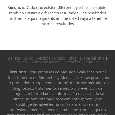
Renuncia:
Dado que existen diferentes perfiles de sujeto,
también existirán diferentes resultados. Los resultados
mostrados aquí no garantizan que usted vaya a tener los
mismos resultados.
Belleza
Salud
Pérdida de peso
Blog
Mapa del sitio
|
|
|
|
|
Privacy
Sobre Nosotros
Contactos
Covid-19
|
|
|
Renuncia:
Estas premisas no han sido evaluadas por el
Departamento de Alimentos y Medicinas. Estos productos
no pretenden cumplir con el propósito de ser métodos de
diagnóstico, tratamiento, remedio o prevención de
ninguna enfermedad. La información de este sitio se
ofrece únicamente para conocimiento general y no
sustituye las advertencias o tratamientos de un
profesional médico. Los resultados mostrados aquí no
garantizan que usted vaya a tener los mismos resultados.