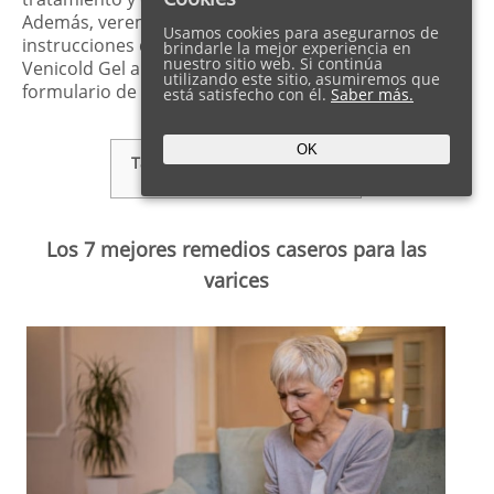
Además, veremos qué ingredientes contiene, las
Usamos cookies para asegurarnos de
instrucciones de aplicación y dónde comprar
brindarle la mejor experiencia en
nuestro sitio web. Si continúa
Venicold Gel al mejor precio, a través del
utilizando este sitio, asumiremos que
formulario de pedido de la web oficial.
está satisfecho con él.
Saber más.
OK
Tabla de Contenidos
show
Los 7 mejores remedios caseros para las
varices