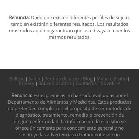
Renuncia:
Dado que existen diferentes perfiles de sujeto,
también existirán diferentes resultados. Los resultados
mostrados aquí no garantizan que usted vaya a tener los
mismos resultados.
Belleza
Salud
Pérdida de peso
Blog
Mapa del sitio
|
|
|
|
|
Privacy
Sobre Nosotros
Contactos
Covid-19
|
|
|
Renuncia:
Estas premisas no han sido evaluadas por el
Departamento de Alimentos y Medicinas. Estos productos
no pretenden cumplir con el propósito de ser métodos de
diagnóstico, tratamiento, remedio o prevención de
ninguna enfermedad. La información de este sitio se
ofrece únicamente para conocimiento general y no
sustituye las advertencias o tratamientos de un