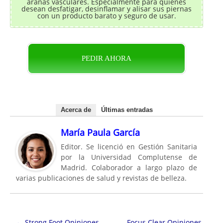
arañas vasculares. Especialmente para quienes
desean desfatigar, desinflamar y alisar sus piernas
con un producto barato y seguro de usar.
PEDIR AHORA
Acerca de
Últimas entradas
María Paula García
Editor. Se licenció en Gestión Sanitaria
por la Universidad Complutense de
Madrid. Colaborador a largo plazo de
varias publicaciones de salud y revistas de belleza.
Navegación de entradas
←
Strong Foot Opiniones,
Focus Clear Opiniones,