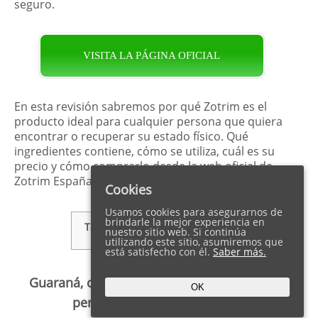
seguro.
VISITA LA PÁGINA OFICIAL
En esta revisión sabremos por qué Zotrim es el
producto ideal para cualquier persona que quiera
encontrar o recuperar su estado físico. Qué
ingredientes contiene, cómo se utiliza, cuál es su
precio y cómo comprarlo desde la web oficial de
Zotrim España.
Cookies
Usamos cookies para asegurarnos de
brindarle la mejor experiencia en
Tabla de Contenidos
show
nuestro sitio web. Si continúa
utilizando este sitio, asumiremos que
está satisfecho con él.
Saber más.
Guaraná, cafeína y vitaminas del grupo B
OK
perderán peso más rápido