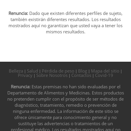
Renuncia:
Dado que existen diferentes perfiles de sujeto,
también existirán diferentes resultados. Los resultados
mostrados aquí no garantizan que usted vaya a tener los
mismos resultados.
Belleza
Salud
Pérdida de peso
Blog
Mapa del sitio
|
|
|
|
|
Privacy
Sobre Nosotros
Contactos
Covid-19
|
|
|
Renuncia:
Estas premisas no han sido evaluadas por el
Departamento de Alimentos y Medicinas. Estos productos
no pretenden cumplir con el propósito de ser métodos de
diagnóstico, tratamiento, remedio o prevención de
ninguna enfermedad. La información de este sitio se
ofrece únicamente para conocimiento general y no
sustituye las advertencias o tratamientos de un
profesional médico. Los resultados mostrados aquí no