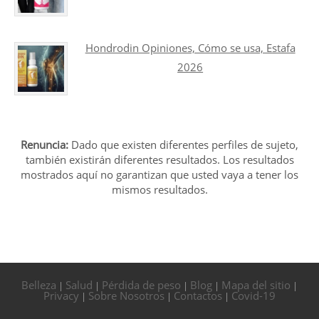
Hondrodin Opiniones, Cómo se usa, Estafa
2026
Renuncia:
Dado que existen diferentes perfiles de sujeto,
también existirán diferentes resultados. Los resultados
mostrados aquí no garantizan que usted vaya a tener los
mismos resultados.
Belleza
Salud
Pérdida de peso
Blog
Mapa del sitio
|
|
|
|
|
Privacy
Sobre Nosotros
Contactos
Covid-19
|
|
|