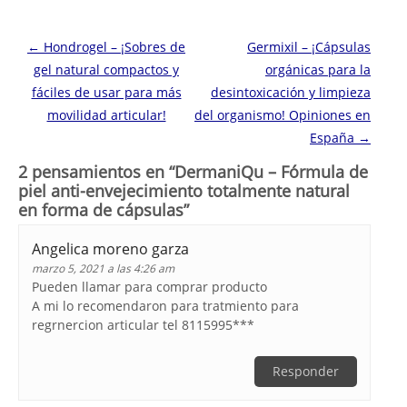
Navegación de entradas
←
Hondrogel – ¡Sobres de
Germixil – ¡Cápsulas
gel natural compactos y
orgánicas para la
fáciles de usar para más
desintoxicación y limpieza
movilidad articular!
del organismo! Opiniones en
España
→
2 pensamientos en “
DermaniQu – Fórmula de
piel anti-envejecimiento totalmente natural
en forma de cápsulas
”
Angelica moreno garza
marzo 5, 2021 a las 4:26 am
Pueden llamar para comprar producto
A mi lo recomendaron para tratmiento para
regrnercion articular tel 8115995***
Responder