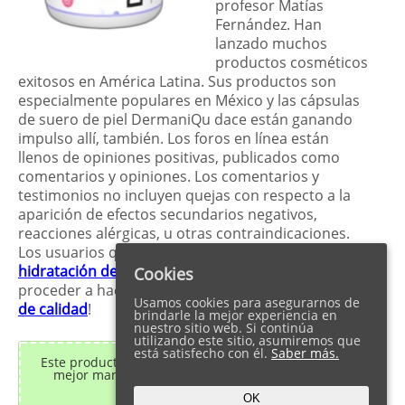
profesor Matías
Fernández. Han
lanzado muchos
productos cosméticos
exitosos en América Latina. Sus productos son
especialmente populares en México y las cápsulas
de suero de piel DermaniQu dace están ganando
impulso allí, también. Los foros en línea están
llenos de opiniones positivas, publicados como
comentarios y opiniones. Los comentarios y
testimonios no incluyen quejas con respecto a la
aparición de efectos secundarios negativos,
reacciones alérgicas, u otras contraindicaciones.
Los usuarios que quieran comprar la solución de
hidratación de la dermis
pueden
relajarse
. ¡Pueden
Cookies
proceder a hacerlo sin
perder un minuto de sueño
Usamos cookies para asegurarnos de
de calidad
!
brindarle la mejor experiencia en
nuestro sitio web. Si continúa
utilizando este sitio, asumiremos que
está satisfecho con él.
Saber más.
Este producto está agotado y no está a la venta. La
mejor manera de tratar las arrugas faciales es
Aquanica
.
OK