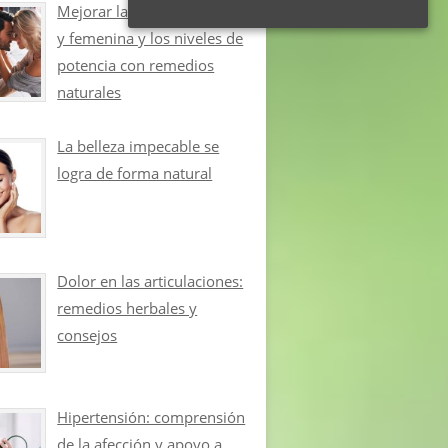
Mejorar la libido masculina
y femenina y los niveles de
potencia con remedios
naturales
La belleza impecable se
logra de forma natural
Dolor en las articulaciones:
remedios herbales y
consejos
Hipertensión: comprensión
de la afección y apoyo a