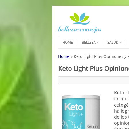
Saltar al contenido
Menú
HOME
BELLEZA
SALUD
Home
»
Keto Light Plus Opiniones y
Keto Light Plus Opinion
Keto L
fórmula
cetogé
ha log
de los
opinio
funcio