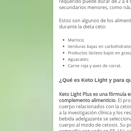
requerido puede durar de 2 a 4
secundarios menores, como náusea
Estos son algunos de los alime
durante la dieta ceto:
Marisco;
Verduras bajas en carbohidrato
Productos lácteos bajos en gras
Aguacates;
Carne roja y aves de corral.
¿Qué es Keto Light y para q
Keto Light Plus es una fórmula 
complemento alimenticio
. El pr
cuerpo relacionados con la cetos
a la investigación clínica y los 
bebida adelgazante se selecciona
cuerpo al modo de cetosis. Su p
compañía con sede en EE. UU. se