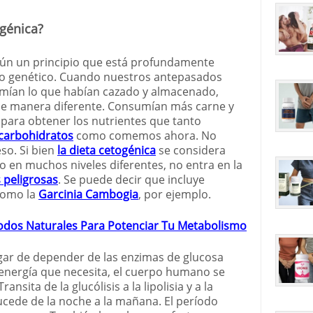
ogénica?
gún un principio que está profundamente
io genético. Cuando nuestros antepasados
umían lo que habían cazado y almacenado,
e manera diferente. Consumían más carne y
para obtener los nutrientes que tanto
carbohidratos
como comemos ahora. No
so. Si bien
la dieta cetogénica
se considera
en muchos niveles diferentes, no entra en la
s peligrosas
. Se puede decir que incluye
como la
Garcinia Cambogia
, por ejemplo.
odos Naturales Para Potenciar Tu Metabolismo
ugar de depender de las enzimas de glucosa
 energía que necesita, el cuerpo humano se
nsita de la glucólisis a la lipolisia y a la
ucede de la noche a la mañana. El período