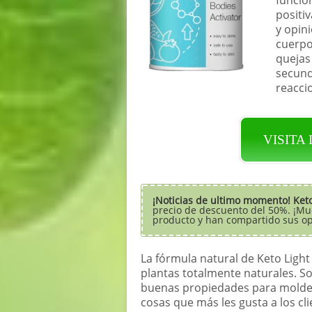
positi
y opin
cuerpo
quejas
secund
reacci
VISITA
¡Noticias de ultimo momento!
Ket
precio de descuento del 50%. ¡Mu
producto y han compartido sus opi
La fórmula natural de Keto Ligh
plantas totalmente naturales. So
buenas propiedades para moldear
cosas que más les gusta a los cl