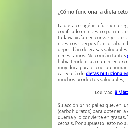
¿Cómo funciona la dieta cet
La dieta cetogénica funciona se
codificado en nuestro patrimon
todavía vivían en cuevas y cons
nuestros cuerpos funcionaban d
dependían de grasas saludables 
necesitamos. No comían tantos
había tendencia a comer en exce
muy dura para el cuerpo humano 
categoría de
dietas nutricionale
muchos productos saludables, 
Lee Mas:
8 Mét
Su acción principal es que, en l
(carbohidratos) para obtener la
quema y lo convierte en grasas. Tra
cetosis. Por supuesto, esto no s