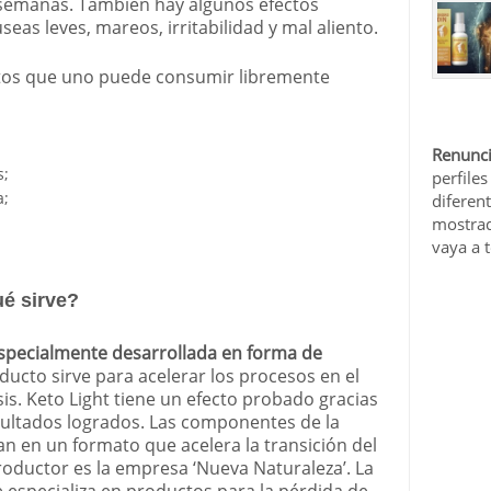
 semanas. También hay algunos efectos
s leves, mareos, irritabilidad y mal aliento.
ntos que uno puede consumir libremente
Renunci
s;
perfiles
a;
diferen
mostrad
vaya a 
ué sirve?
especialmente desarrollada en forma de
oducto sirve para acelerar los procesos en el
is. Keto Light tiene un efecto probado gracias
resultados logrados. Las componentes de la
n en un formato que acelera la transición del
roductor es la empresa ‘Nueva Naturaleza’. La
 especializa en productos para la pérdida de