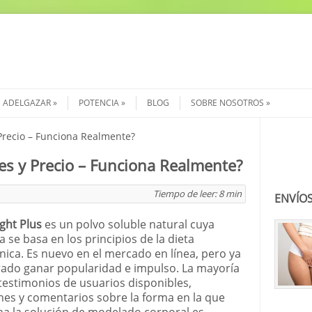
ADELGAZAR
POTENCIA
BLOG
SOBRE NOSOTROS
 Precio – Funciona Realmente?
Buscar
es y Precio – Funciona Realmente?
Tiempo de leer:
8
min
ENVÍOS
ight Plus
es un polvo soluble natural cuya
 se basa en los principios de la dieta
nica. Es nuevo en el mercado en línea, pero ya
rado ganar popularidad e impulso. La mayoría
 testimonios de usuarios disponibles,
nes y comentarios sobre la forma en la que
na la solución de modelado corporal es