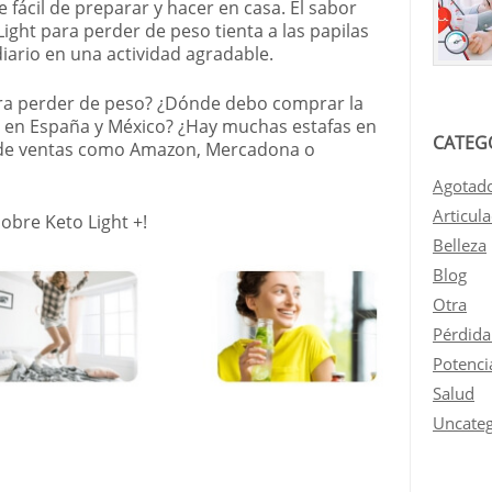
 fácil de preparar y hacer en casa. El sabor
Light para perder de peso tienta a las papilas
diario en una actividad agradable.
ra perder de peso? ¿Dónde debo comprar la
o en
España
y México? ¿Hay muchas estafas en
CATEG
es de ventas como Amazon, Mercadona o
Agotad
Articul
obre Keto Light +!
Belleza
Blog
Otra
Pérdida
Potenci
Salud
Uncateg