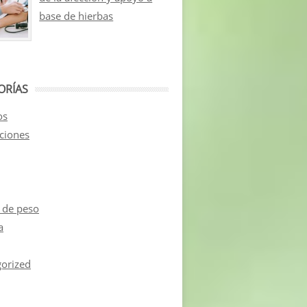
base de hierbas
ORÍAS
os
aciones
 de peso
a
orized