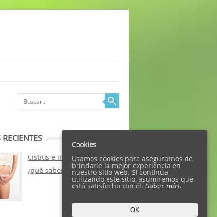
 RECIENTES
Cookies
Cistitis e incontinencia:
Usamos cookies para asegurarnos de
brindarle la mejor experiencia en
¿qué sabemos sobre ellos?
nuestro sitio web. Si continúa
utilizando este sitio, asumiremos que
está satisfecho con él.
Saber más.
OK