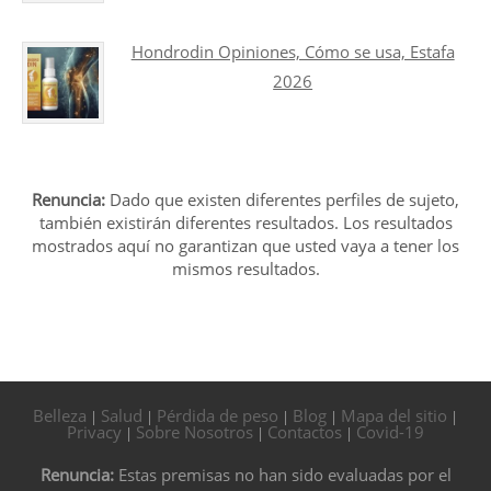
Hondrodin Opiniones, Cómo se usa, Estafa
2026
Renuncia:
Dado que existen diferentes perfiles de sujeto,
también existirán diferentes resultados. Los resultados
mostrados aquí no garantizan que usted vaya a tener los
mismos resultados.
Belleza
Salud
Pérdida de peso
Blog
Mapa del sitio
|
|
|
|
|
Privacy
Sobre Nosotros
Contactos
Covid-19
|
|
|
Renuncia:
Estas premisas no han sido evaluadas por el