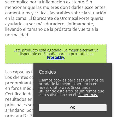
se complica por la inflamación existente. Sin
mencionar que las mujeres don’t darles excelentes
comentarios y críticas favorables sobre la situación
en la cama. El fabricante de Uromexil Forte quería
ayudarles a ser más duraderos íntimamente,
llevando el tamaño de la próstata de vuelta a la
normalidad.
Este producto está agotado. La mejor alternativa
disponible en España para la prostatitis es
Prostaktiv
.
Cookies
Las cápsulas funcionan de acuerdo con el diseño.
Los clientes comparten comentarios y opiniones
Usamos cookies para asegurarnos de
predominantemente positivos de Uromexil Forte
brindarle la mejor experiencia en
nuestro sitio web. Si continúa
en foros médicos. El producto viene con un
utilizando este sitio, asumiremos que
Certificado de Calidad, citando un 95% de buenos
está satisfecho con él.
Saber más.
resultados en los participantes. Los ingredientes
principales son Saw Palmetto, ortiga blanca, zinc y
OK
arándano. Son recomendados por el terapeuta de
próstata Dr. Stefan Wagner, ya que no conducen a