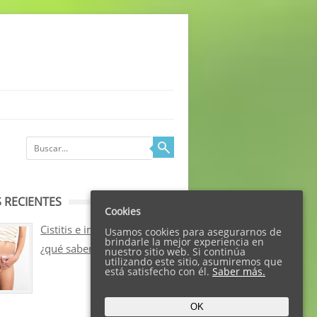
 RECIENTES
Cookies
Cistitis e incontinencia:
Usamos cookies para asegurarnos de
brindarle la mejor experiencia en
¿qué sabemos sobre ellos?
nuestro sitio web. Si continúa
utilizando este sitio, asumiremos que
está satisfecho con él.
Saber más.
OK