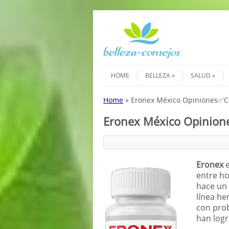
Saltar al contenido
Menú
HOME
BELLEZA
SALUD
Home
»
Eronex México Opiniones✅Có
Eronex México Opinion
Eronex
e
entre h
hace un 
línea he
con prob
han logr