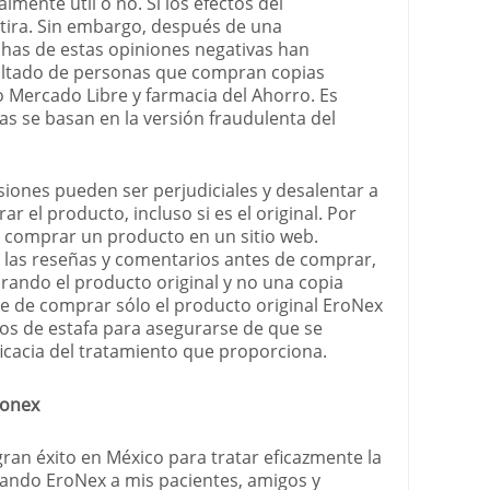
lmente útil o no. Si los efectos del
ira. Sin embargo, después de una
has de estas opiniones negativas han
esultado de personas que compran copias
o Mercado Libre y farmacia del Ahorro. Es
cas se basan en la versión fraudulenta del
iones pueden ser perjudiciales y desalentar a
ar el producto, incluso si es el original. Por
l comprar un producto en un sitio web.
 las reseñas y comentarios antes de comprar,
ando el producto original y no una copia
e de comprar sólo el producto original EroNex
itios de estafa para asegurarse de que se
eficacia del tratamiento que proporciona.
ronex
ran éxito en México para tratar eficazmente la
ando EroNex a mis pacientes, amigos y