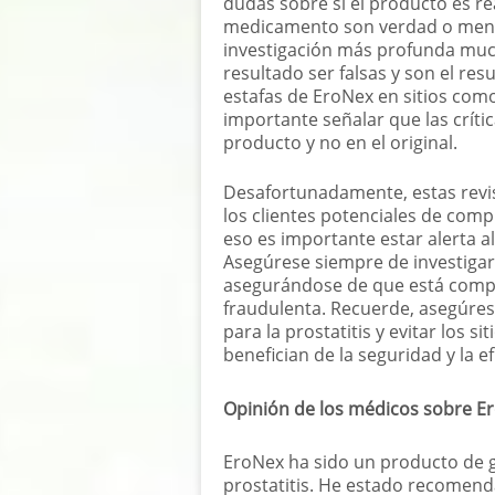
dudas sobre si el producto es rea
medicamento son verdad o ment
investigación más profunda muc
resultado ser falsas y son el r
estafas de EroNex en sitios com
importante señalar que las críti
producto y no en el original.
Desafortunadamente, estas revis
los clientes potenciales de compr
eso es importante estar alerta a
Asegúrese siempre de investigar
asegurándose de que está compr
fraudulenta. Recuerde, asegúres
para la prostatitis y evitar los s
benefician de la seguridad y la 
Opinión de los médicos sobre E
EroNex ha sido un producto de g
prostatitis. He estado recomend