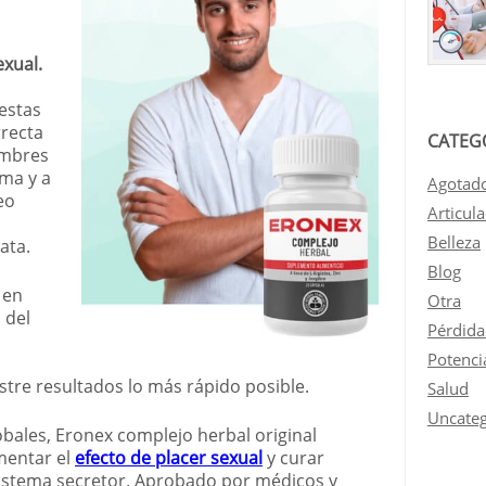
xual.
 estas
rrecta
CATEG
ombres
ama y a
Agotad
eo
Articul
Belleza
ata.
Blog
 en
Otra
 del
Pérdida
Potenci
re resultados lo más rápido posible.
Salud
Uncateg
lobales, Eronex complejo herbal original
mentar el
efecto de placer sexual
y curar
sistema secretor. Aprobado por médicos y