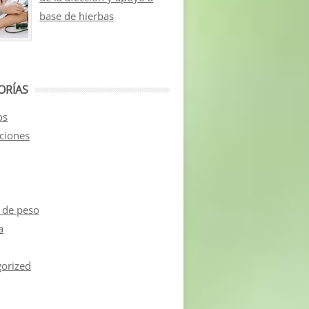
base de hierbas
ORÍAS
os
aciones
 de peso
a
orized