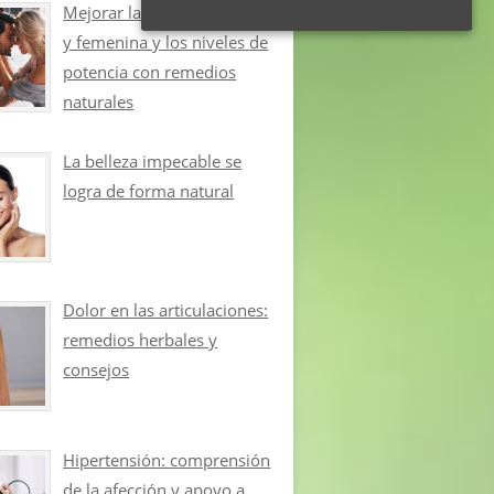
Mejorar la libido masculina
y femenina y los niveles de
potencia con remedios
naturales
La belleza impecable se
logra de forma natural
Dolor en las articulaciones:
remedios herbales y
consejos
Hipertensión: comprensión
de la afección y apoyo a